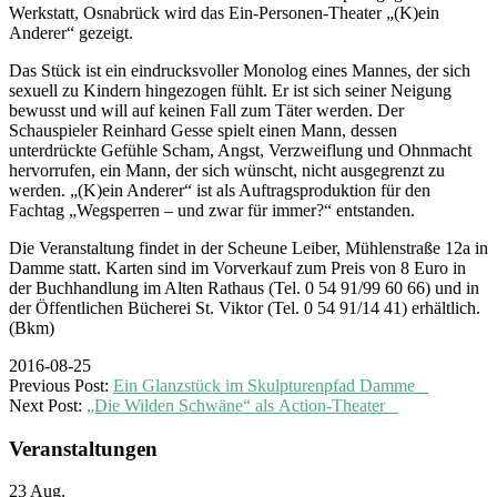
Werkstatt, Osnabrück wird das Ein-Personen-Theater „(K)ein
Anderer“ gezeigt.
Das Stück ist ein eindrucksvoller Monolog eines Mannes, der sich
sexuell zu Kindern hingezogen fühlt. Er ist sich seiner Neigung
bewusst und will auf keinen Fall zum Täter werden. Der
Schauspieler Reinhard Gesse spielt einen Mann, dessen
unterdrückte Gefühle Scham, Angst, Verzweiflung und Ohnmacht
hervorrufen, ein Mann, der sich wünscht, nicht ausgegrenzt zu
werden. „(K)ein Anderer“ ist als Auftragsproduktion für den
Fachtag „Wegsperren – und zwar für immer?“ entstanden.
Die Veranstaltung findet in der Scheune Leiber, Mühlenstraße 12a in
Damme statt. Karten sind im Vorverkauf zum Preis von 8 Euro in
der Buchhandlung im Alten Rathaus (Tel. 0 54 91/99 60 66) und in
der Öffentlichen Bücherei St. Viktor (Tel. 0 54 91/14 41) erhältlich.
(Bkm)
2016-08-25
Previous Post:
Ein Glanzstück im Skulpturenpfad Damme
Next Post:
„Die Wilden Schwäne“ als Action-Theater
Veranstaltungen
23
Aug.