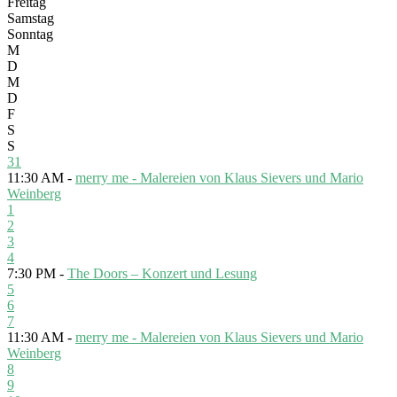
Freitag
Samstag
Sonntag
M
D
M
D
F
S
S
31
11:30 AM -
merry me - Malereien von Klaus Sievers und Mario
Weinberg
1
2
3
4
7:30 PM -
The Doors – Konzert und Lesung
5
6
7
11:30 AM -
merry me - Malereien von Klaus Sievers und Mario
Weinberg
8
9