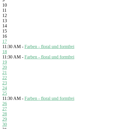
10
11
12
13
14
15
16
17
11:30 AM -
Farben - floral und formfrei
18
11:30 AM -
Farben - floral und formfrei
19
20
21
22
23
24
25
11:30 AM -
Farben - floral und formfrei
26
27
28
29
30