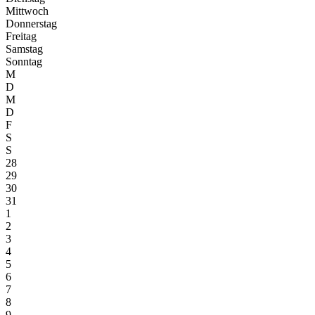
Mittwoch
Donnerstag
Freitag
Samstag
Sonntag
M
D
M
D
F
S
S
28
29
30
31
1
2
3
4
5
6
7
8
9