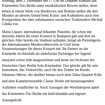
Sonntag, dem 2. Dezember um 17 Uhr im Dammer Rathaus das
Klarinetten-Trio Berlin unter musikalischen Beweis stellen, denn
neben je einem Werk von Beethoven und Brahms stellen die drei
Musiker an diesem Abend beim Kunst- und Kulturkreis auch eine
Komposition des eher unbekannten russischen Tonkünstlers Michail
Glinka vor.
Maria Litauer, international bekannte Pianistin, die schon mit
dreizehn Jahren ihr erstes Konzert in Budapest gab und dort im
gleichen Alter bereits ein Studium aufnahm, bringt als Preisträgerin
des Internationalen Musikwettbewerbs in Genf beste
Voraussetzungen für dieses Konzert mit. Ihr Partner an der
Klarinette ist ebenfalls als mehrfacher Preisträger bei Jugend
musiziert schon früh ausgezeichnet und heute im Orchester der
Deutschen Oper Berlin Solo-Klarinettist. Das gleiche gilt für sein
Instrument, das Violoncello, auch für den Dritten im Bunde,
Johannes Mirow, der darüber hinaus noch dem Talea-Quartett Köln
und dem Kammerensemble Classic Berlin mit herausragenden
Auftritten verpflichtet ist. Nach Aussagen der Westfalenpost spielt
das Klarinetten-Trio Berlin mit Individualität und eigener
Aussagekraft.