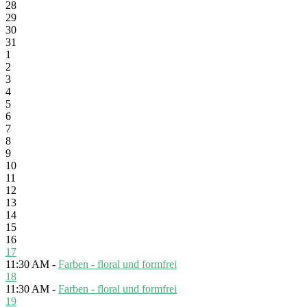
28
29
30
31
1
2
3
4
5
6
7
8
9
10
11
12
13
14
15
16
17
11:30 AM -
Farben - floral und formfrei
18
11:30 AM -
Farben - floral und formfrei
19